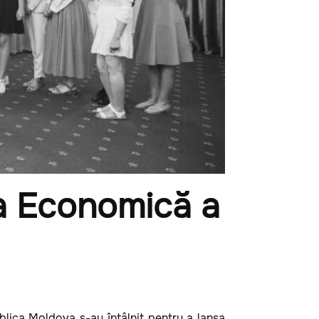
ea Economică a
publica Moldova s-au întâlnit pentru a lansa