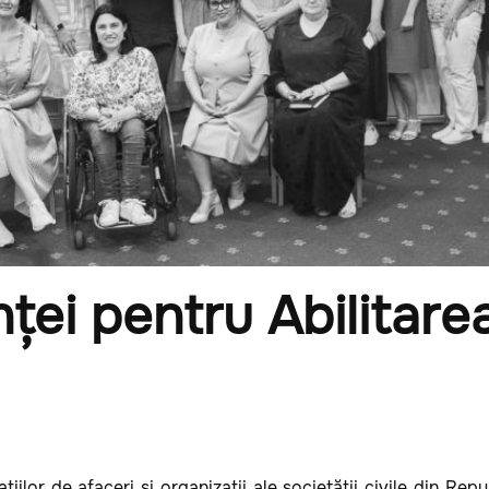
nței pentru Abilitar
ațiilor de afaceri și organizații ale societății civile din Re