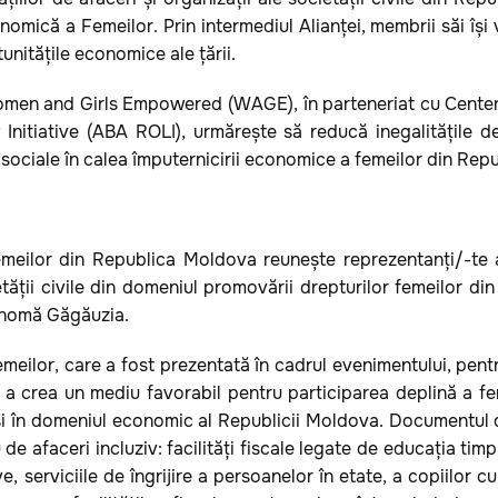
mică a Femeilor. Prin intermediul Alianței, membrii săi își v
tunitățile economice ale țării.
Women and Girls Empowered (WAGE), în parteneriat cu Center f
Initiative (ABA ROLI), urmărește să reducă inegalitățile de
i sociale în calea împuternicirii economice a femeilor din Re
eilor din Republica Moldova reunește reprezentanți/-te ai/
tății civile din domeniul promovării drepturilor femeilor din 
tonomă Găgăuzia.
meilor, care a fost prezentată în cadrul evenimentului, pentr
i a crea un mediu favorabil pentru participarea deplină a fe
 și în domeniul economic al Republicii Moldova. Documentul de
 afaceri incluziv: facilități fiscale legate de educația timpur
ve, serviciile de îngrijire a persoanelor în etate, a copiilor cu