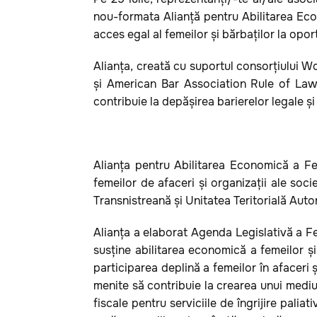
nou-formata Alianță pentru Abilitarea Econo
acces egal al femeilor și bărbaților la opor
Alianța, creată cu suportul consorțiului 
și American Bar Association Rule of Law 
contribuie la depășirea barierelor legale ș
Alianța pentru Abilitarea Economică a Fem
femeilor de afaceri și organizații ale socie
Transnistreană și Unitatea Teritorială Au
Alianța a elaborat Agenda Legislativă a Fe
susține abilitarea economică a femeilor ș
participarea deplină a femeilor în afaceri
menite să contribuie la crearea unui mediu de
fiscale pentru serviciile de îngrijire paliati