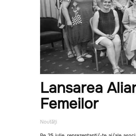
Lansarea Alia
Femeilor
Noutăți
Pe 25 iulie, reprezentanți/-te ai/ale asoci